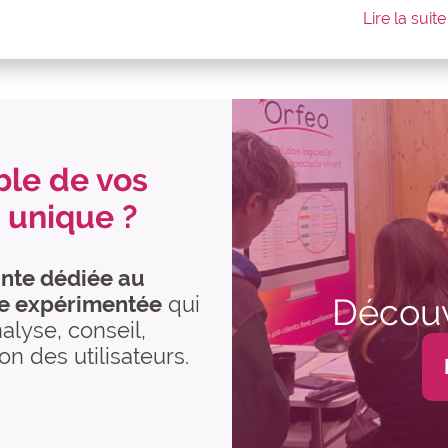
Lire la suite
ble de vos
e unique ?
ante dédiée au
e expérimentée
qui
Découvr
lyse, conseil,
n des utilisateurs.