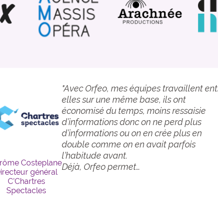
“Personnellement, je n'ai pas mis en pla
Orfeo, il était déjà utilisé à mon arrivée
aux Folies. J'ai appris à l'utiliser et me su
très vite adaptée à ses
multiples fonctionnalités, très utiles sur
la Diffusion.
J'utilise beaucoup l'annuaire pour
harline Delpuget
retrouver…
sponsable Diffusion
 Communication
Les Folies
Françoises