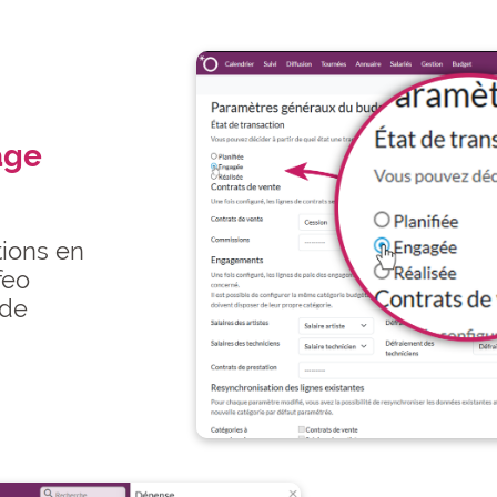
age
tions en
feo
 de