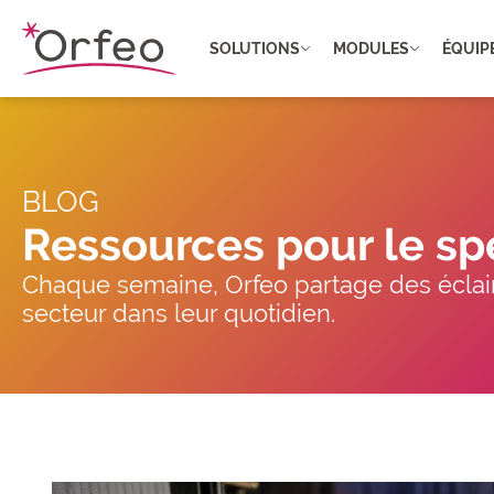
Panneau de gestion des cookies
SOLUTIONS
MODULES
ÉQUIP
BLOG
Ressources pour le sp
Chaque semaine, Orfeo partage des éclair
secteur dans leur quotidien.